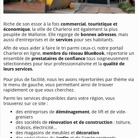
Riche de son essor à la fois
commercial, touristique et
économique
, la ville de Charleroi est également la plus
peuplée de Wallonie. Elle regorge de
bonnes adresses
, mais
aussi d'entreprises et de
services
pour ses habitants.
Afin de vous aider à faire le tri parmi ceux-ci, notre portail
Charleroi en ligne,
membre du réseau BlueBook
, répertorie un
ensemble de
prestataires de confiance
tous soigneusement
sélectionnées pour leur professionnalisme et la
qualité de
leurs services.
Pour plus de facilité, nous les avons répertoriées par thème via
le menu de gauche, vous permettant ainsi de trouver
rapidement ce que vous cherchez.
Parmi les services disponibles dans votre région, vous
trouverez sur ce site :
des entreprises de
déménagement
, de lift et de vide-
greniers
des sociétés de
rénovation et de construction
: toiture,
châssis, électricité...
des magasins de meubles et
décoration
des spécialistes du
jardin
et de l'aménagements