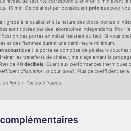
ue niveau de sécurité correspond à environ 5 min avant la 
eaux 15 min. Ce délai est par conséquent
précieux
pour vos 
s :
grâce à la qualité et à la nature des blocs-portes blind
es sont notées par des laboratoires indépendants. Pour l
ification des portes en métal résistant au feu). Si vous ch
umées et des flammes durant une demi-heure minimum.
et acoustique
: la porte se compose de plusieurs couches d
freiner les transferts de chaleur, mais également la propa
Rw
) de
40 décibels
. Quant aux performances thermiques d
efficient d'isolation
,
d
pour
door
). Plus ce coefficient sera
i en ligne / Portes blindées.
complémentaires