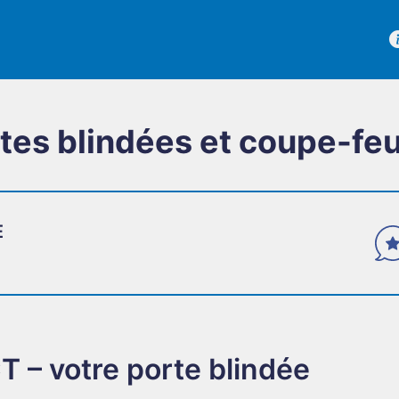
rtes blindées et coupe-fe
E
TÉMOIGNAGES
Des avis vérifiés
 votre porte blindée