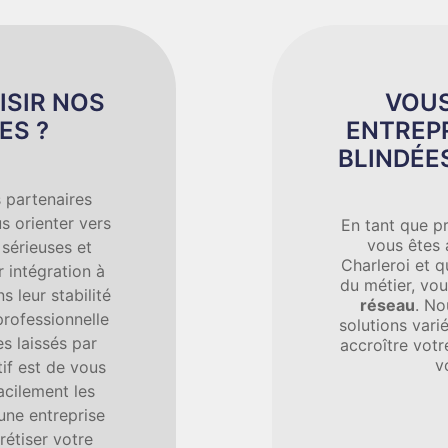
ISIR NOS
VOUS
ES ?
ENTREPR
BLINDÉE
 partenaires
s orienter vers
En tant que pr
vous êtes 
 sérieuses et
Charleroi et 
 intégration à
du métier, v
s leur stabilité
réseau
. N
professionnelle
solutions vari
s laissés par
accroître vot
v
tif est de vous
acilement les
 une entreprise
étiser votre