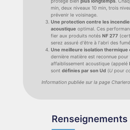
protège bien
plus longtemps
. Chaq
min, deux niveaux 10 min, trois niv
prévenir le voisinage.
Une protection contre les incendie
acoustique
optimal. Ces performanc
fier aux produits notés
NF 277
(cert
serez assuré d'être à l'abri des f
Une meilleure isolation thermique 
dernière matière est reconnue pour 
affaiblissement acoustique (appelé
sont
définies par son Ud
(
U
pour
co
Information publiée sur la page Charlero
Renseignements 