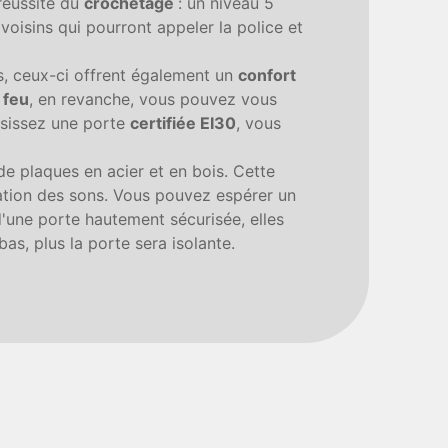
réussite du
crochetage
: un niveau 5
voisins qui pourront appeler la police et
és, ceux-ci offrent également un
confort
e
feu
, en revanche, vous pouvez vous
oisissez une porte
certifiée EI30
, vous
e plaques en acier et en bois. Cette
gation des sons. Vous pouvez espérer un
'une porte hautement sécurisée, elles
 bas, plus la porte sera isolante.