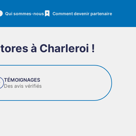
Qui sommes-nous
Comment devenir partenaire
tores à Charleroi !
AGES
F
érifiés
D