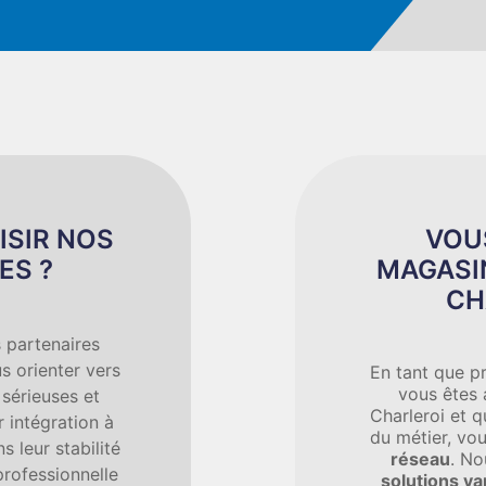
ISIR NOS
VOU
ES ?
MAGASIN
CH
 partenaires
s orienter vers
En tant que pr
vous êtes 
 sérieuses et
Charleroi et 
 intégration à
du métier, vo
s leur stabilité
réseau
. N
professionnelle
solutions va