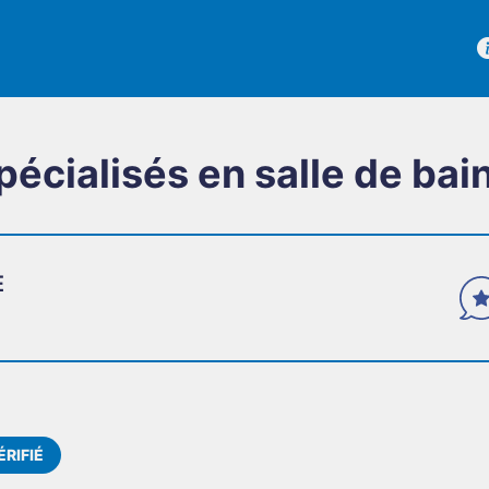
écialisés en salle de bain
E
TÉMOIGNA
Des avis véri
ÉRIFIÉ