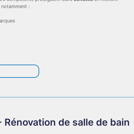
-y notamment :
marques
énovation de salle de bain