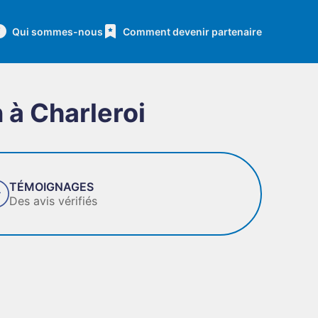
Qui sommes-nous
Comment devenir partenaire
 à Charleroi
GES
FIAB
fiés
Des 